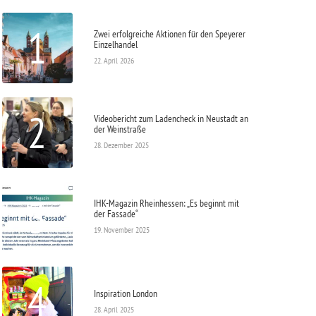
1
Zwei erfolgreiche Aktionen für den Speyerer
Einzelhandel
22. April 2026
2
Videobericht zum Ladencheck in Neustadt an
der Weinstraße
28. Dezember 2025
3
IHK-Magazin Rheinhessen: „Es beginnt mit
der Fassade“
19. November 2025
4
Inspiration London
28. April 2025