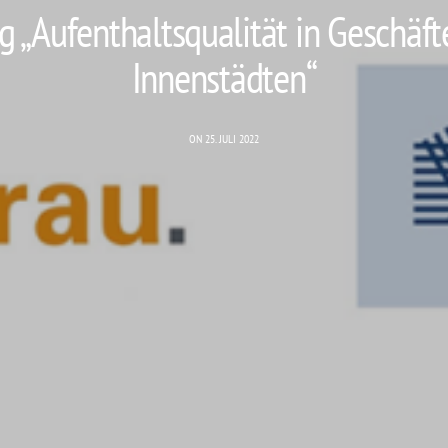
g „Aufenthaltsqualität in Geschäf
Innenstädten“
ON 25. JULI 2022