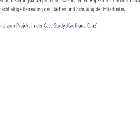
odernisierungskonzepten und saisonalen Pop-up-Stores. Entwurf hausi
 nachhaltige Betreuung der Flächen und Schulung der Mitarbeiter.
ails zum Projekt in der
Case Study „Kaufhaus Ganz“
.