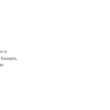
en in
 Konzeptes,
VM-