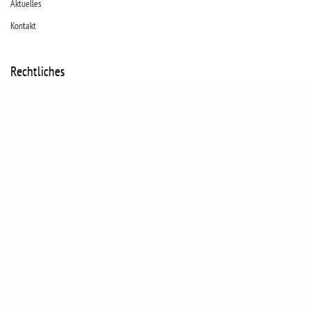
Aktuelles
Kontakt
Rechtliches
Kontakt
Datenschutz
Impressum
Cookies
© JUNI Visuelles Marketing
Kontakt
Datenschutz
Impressum
Cookies