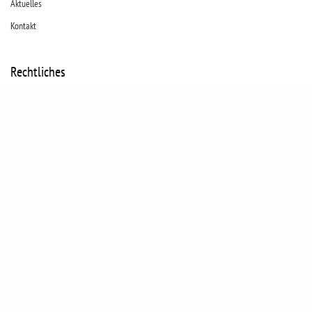
Aktuelles
Kontakt
Rechtliches
Kontakt
Datenschutz
Impressum
Cookies
© JUNI Visuelles Marketing
Kontakt
Datenschutz
Impressum
Cookies